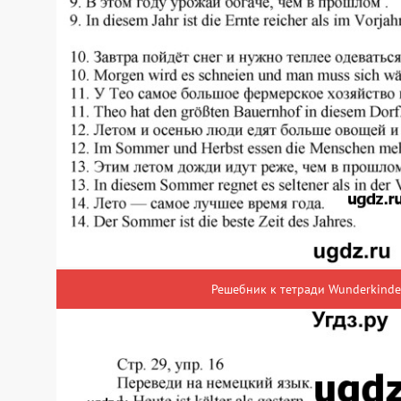
Решебник к тетради Wunderkinder