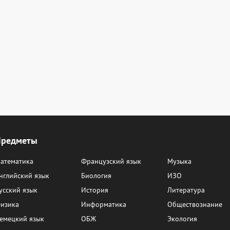
Предметы
атематика
Французский язык
Музыка
нглийский язык
Биология
ИЗО
усский язык
История
Литература
изика
Информатика
Обществознание
емецкий язык
ОБЖ
Экология