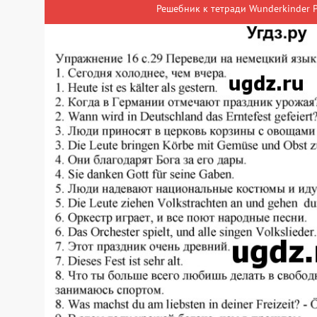
Решебник к тетради Wunderkinder P