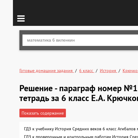
Готовые домашние задания
6 класс
История
Крючк
Решение - параграф номер №1
тетрадь за 6 класс Е.А. Крючко
Показать содержание
ГДЗ к учебнику История Средних веков 6 класс Агибалов
ГДЗ к проверочным и контрольным работам История Сре