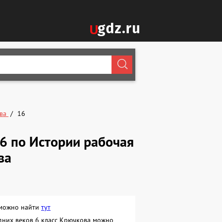
ова
16
6 по Истории рабочая
ва
 можно найти
тут
дних веков 6 класс Крючкова можно