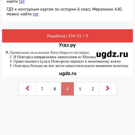
найти
тут
ГДЗ к контурным картам по истории 6 класс Мерзликин А.Ю.
можно найти
тут
Решебник/ §34-35 / 9
7
8
9
1
2