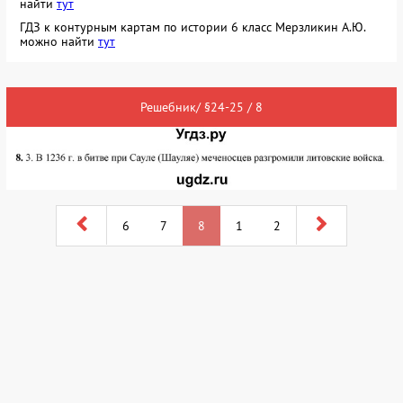
найти
тут
ГДЗ к контурным картам по истории 6 класс Мерзликин А.Ю.
можно найти
тут
Решебник/ §24-25 / 8
6
7
8
1
2