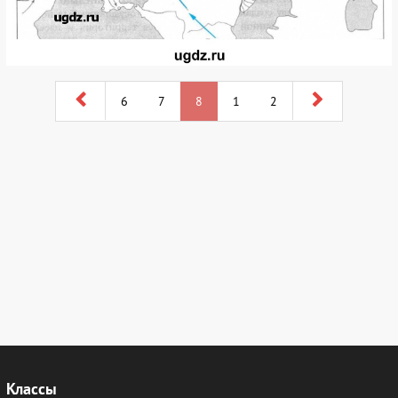
6
7
8
1
2
Классы