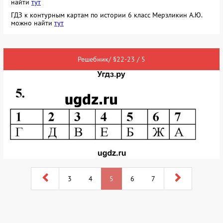
найти
тут
ГДЗ к контурным картам по истории 6 класс Мерзликин А.Ю.
можно найти
тут
Решебник/ §22-23 / 5
3
4
5
6
7