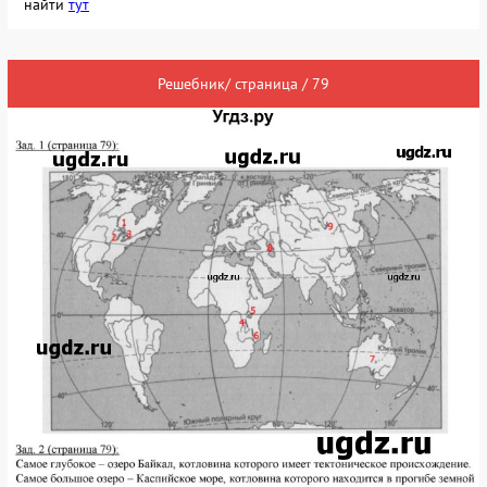
найти
тут
Решебник/ страница / 79