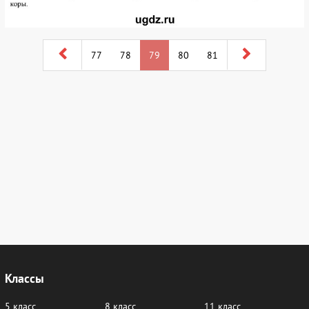
77
78
79
80
81
Классы
5 класс
8 класс
11 класс