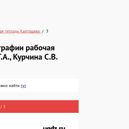
ая тетрадь Карташева
3
графии рабочая
.А., Курчина С.В.
можно найти
тут
/ 3