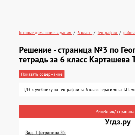
Готовые домашние задания
6 класс
География
рабоч
Решение - страница №3 по Гео
тетрадь за 6 класс Карташева Т
Показать содержание
ГДЗ к учебнику по географии за 6 класс Герасимова Т.П. 
Решебник/ страница 