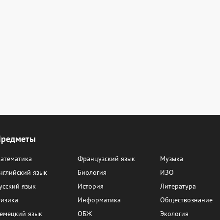
Предметы
атематика
Французский язык
Музыка
нглийский язык
Биология
ИЗО
усский язык
История
Литература
изика
Информатика
Обществознание
емецкий язык
ОБЖ
Экология