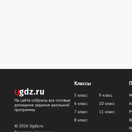
Классы
5 класс
9 класс
М
На сайте собраны все готовые
6 класс
10 класс
А
домашние задания школьной
программы
7 класс
11 класс
Р
8 класс
Ф
© 2026
Ugdz.ru
Н