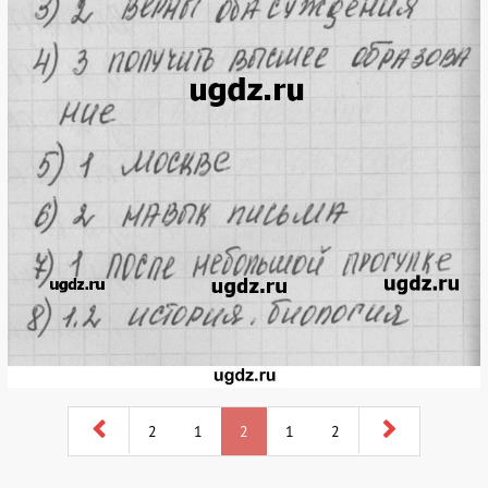
2
1
2
1
2