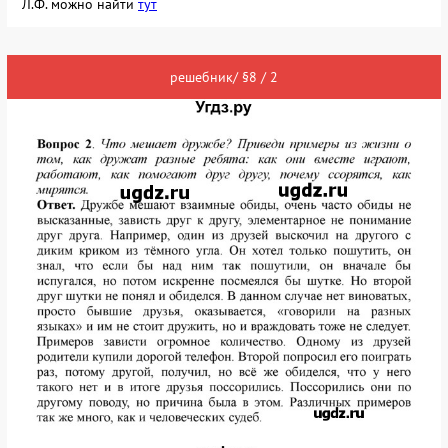
Л.Ф. можно найти
тут
решебник/ §8 / 2