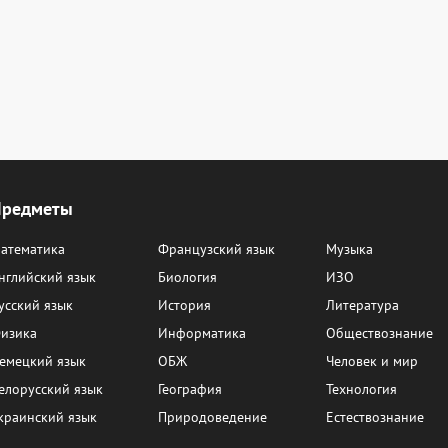
Предметы
атематика
Французский язык
Музыка
нглийский язык
Биология
ИЗО
усский язык
История
Литература
изика
Информатика
Обществознание
емецкий язык
ОБЖ
Человек и мир
елорусский язык
География
Технология
краинский язык
Природоведение
Естествознание