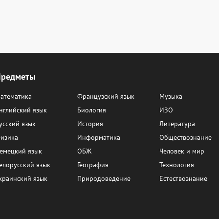
Предметы
атематика
Французский язык
Музыка
нглийский язык
Биология
ИЗО
усский язык
История
Литература
изика
Информатика
Обществознание
емецкий язык
ОБЖ
Человек и мир
елорусский язык
География
Технология
краинский язык
Природоведение
Естествознание