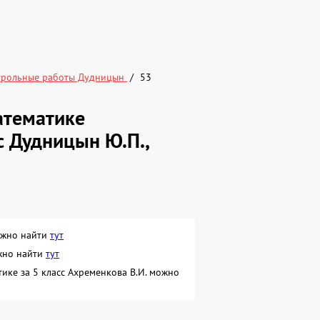
трольные работы Дудницын
53
атематике
с Дудницын Ю.П.,
можно найти
тут
ожно найти
тут
ике за 5 класс Ахременкова В.И. можно