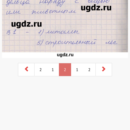
2
1
2
1
2