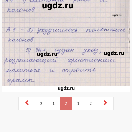
2
1
2
1
2