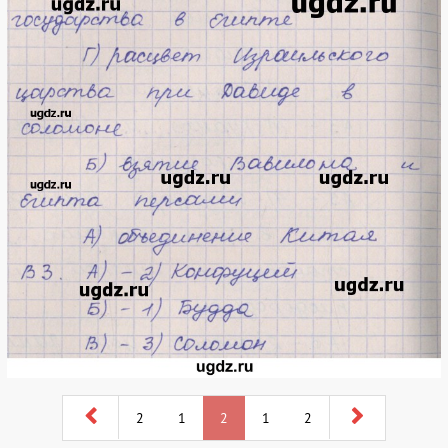
2
1
2
1
2