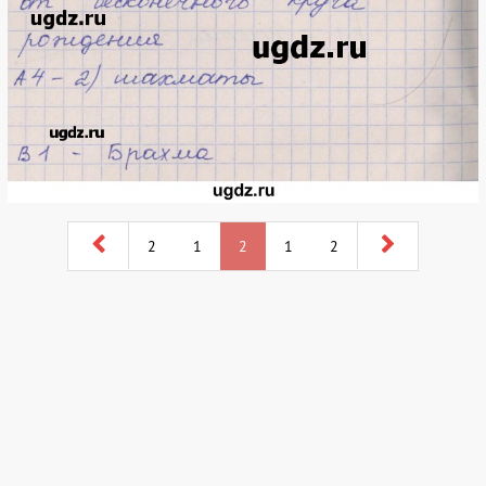
2
1
2
1
2