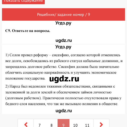
Показать содержание
Решебник/ задание номер / 9
7
8
9
10
11