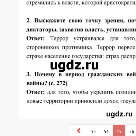
53
54
55
56