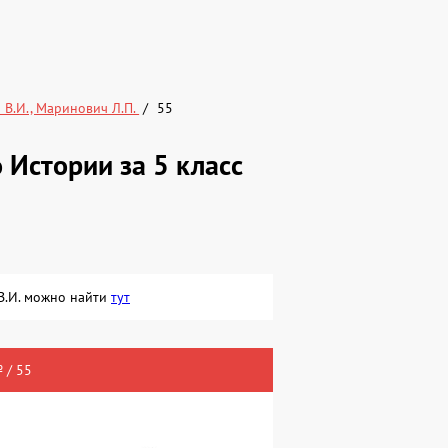
 В.И., Маринович Л.П.
55
Истории за 5 класс
 В.И. можно найти
тут
 / 55