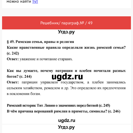
можно найти
тут
Решебник/ параграф.№ / 49