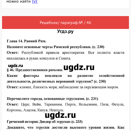
можно найти
тут
Решебник/ параграф.№ / 46