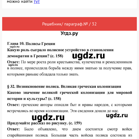
можно найти
тут
Решебник/ параграф.№ / 32