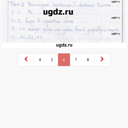
4
5
6
7
8