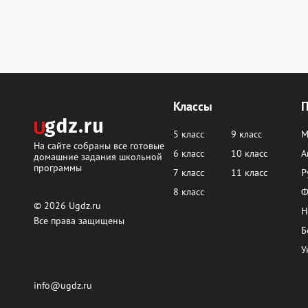
Классы
5 класс
9 класс
М
На сайте собраны все готовые
6 класс
10 класс
А
домашние задания школьной
программы
7 класс
11 класс
Р
8 класс
Ф
© 2026
Ugdz.ru
Н
Все права защищены
Б
У
info@ugdz.ru