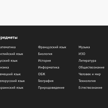
Предметы
атематика
Французский язык
Музыка
нглийский язык
Биология
ИЗО
усский язык
История
Литература
изика
Информатика
Обществознание
емецкий язык
ОБЖ
Человек и мир
елорусский язык
География
Технология
краинский язык
Природоведение
Естествознание