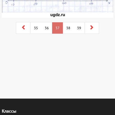
35
36
37
38
39
Классы