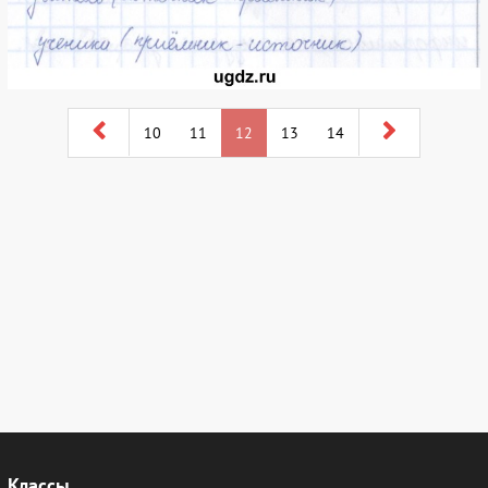
10
11
12
13
14
Классы