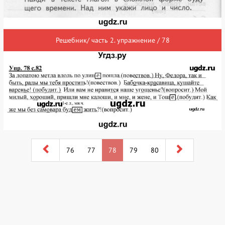
Решебник/ часть 2. упражнение / 78
76
77
78
79
80