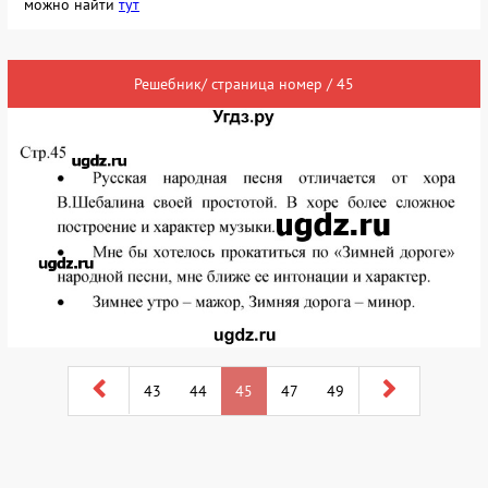
можно найти
тут
Решебник/ страница номер / 45
43
44
45
47
49