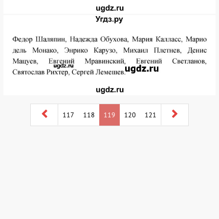
117
118
119
120
121