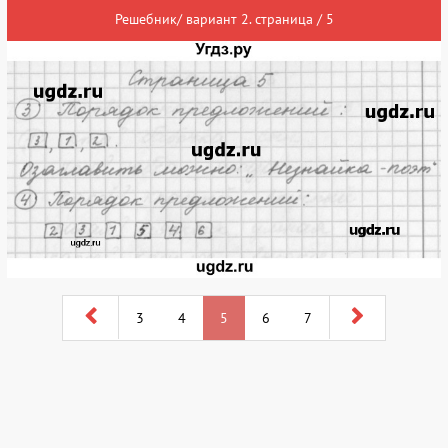
Решебник/ вариант 2. страница / 5
3
4
5
6
7