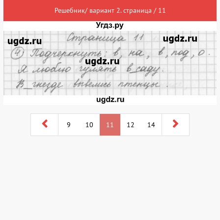
Решебник/ вариант 2. страница / 11
9
10
11
12
14