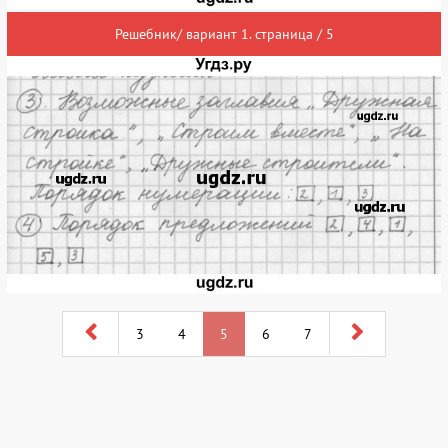
Решебник/ вариант 1. страница / 5
3
4
5
6
7