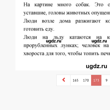
165
170
173
9