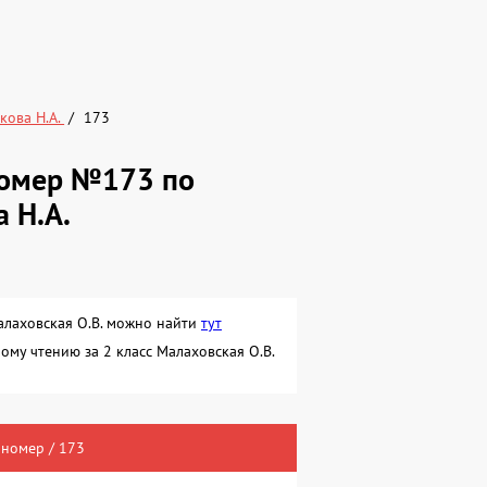
кова Н.А.
173
 номер №173 по
а Н.А.
алаховская О.В. можно найти
тут
ому чтению за 2 класс Малаховская О.В.
 номер / 173