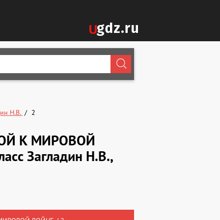
ин Н.В.
2
СКОЙ К МИРОВОЙ
асс Загладин Н.В.,