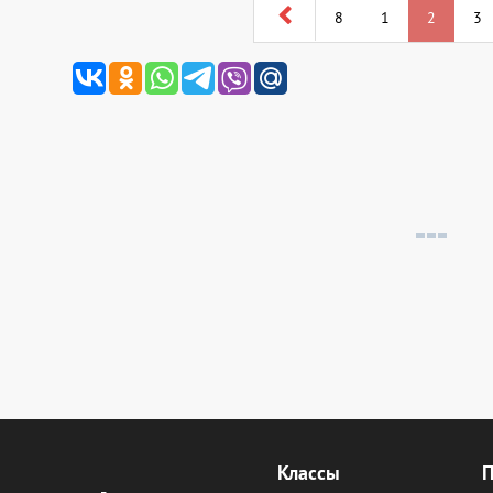
8
1
2
3
Классы