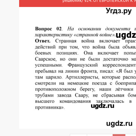
решебник/ §24. ОТ ЕВРОПЕЙСКОЙ К