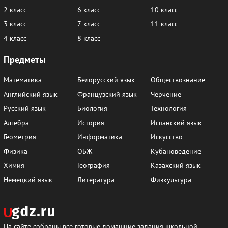
2 класс
6 класс
10 класс
139
140
141
142
143
144
3 класс
7 класс
11 класс
145
146
147
148
149
150
4 класс
8 класс
151
152
153
154
155
156
Предметы
157
158
159
160
161
162
Математика
Белорусский язык
Обществознание
163
164
165
166
167
168
Английский язык
Французский язык
Черчение
169
170
171
172
173
174
Русский язык
Биология
Технология
Алгебра
История
Испанский язык
175
176
177
178
179
180
Геометрия
Информатика
Искусство
181
182
183
184
185
186
Физика
ОБЖ
Кубановедение
187
188
189
190
191
192
Химия
География
Казахский язык
Немецкий язык
Литература
Физкультура
193
194
195
196
197
198
199
200
201
202
203
204
205
206
207
208
209
210
На сайте собраны все готовые домашние задания школьной