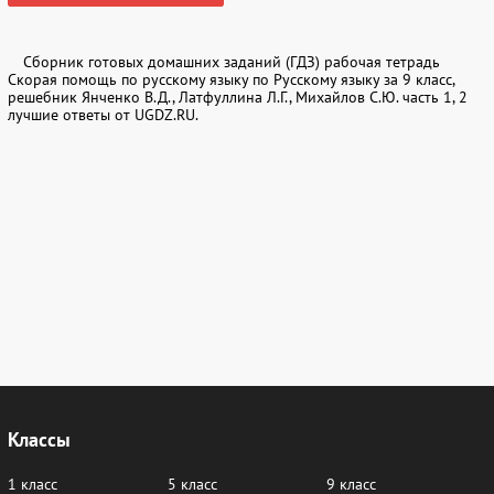
67
68
69
70
71
72
Сборник готовых домашних заданий (ГДЗ) рабочая тетрадь
73
74
75
76
77
78
Скорая помощь по русскому языку по Русскому языку за 9 класс,
решебник Янченко В.Д., Латфуллина Л.Г., Михайлов С.Ю. часть 1, 2
79
80
81
82
83
84
лучшие ответы от UGDZ.RU.
85
86
87
88
89
90
91
92
93
94
95
96
97
98
99
100
101
102
103
104
105
106
107
108
109
110
111
112
113
114
115
116
117
118
119
120
121
122
123
124
125
126
Классы
127
128
129
130
131
132
133
134
135
136
137
138
1 класс
5 класс
9 класс