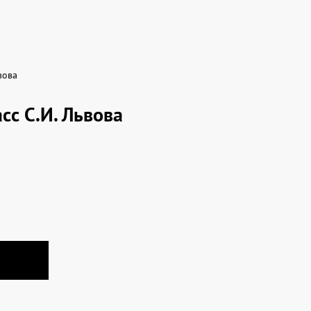
вова
сс С.И. Львова