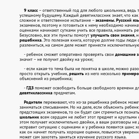
105
106
107
108
109
110
9 класс
– ответственный год для любого школьника, ведь 
114
115
116
117
119
120
успешному будущему. Каждый девятиклассник знает, что как
сложное и ответственное испытание –
экзамены. Русский яз
124
125
126
127
128
129
экзаменов, поэтому и готовиться к нему необходимо начина
оценками начинают сутками учить все правила, нанимать ре
Безусловно, все эти пункты помогут
улучшить свои знания
, 
134
135
136
137
138
139
решебника
. Это полезная книга, которую долгие годы люди
разлениться, на самом деле может принести исключительную
145
146
148
149
150
151
- ребенок сможет оперативно проверять свои
домашние з
156
157
159
160
161
162
значит – не получит двойку на уроке;
- если какая-то тема была не понятна в школе, можно ра
166
167
168
169
170
171
просто открыть учебник,
решить
из него несколько
примеро
объяснений из решебника;
175
176
177
178
179
180
-
ГДЗ
поможет освободить больше свободного времени дл
девятиклассника
предметам.
184
185
186
187
189
190
Родители
переживают, что из-за решебника ребенок может
194
195
196
197
198
199
заниматься списыванием. Но на деле, если объяснить ребенк
предстоящих экзаменов, то он будет сам стремиться познать 
204
205
206
207
208
209
школьник
всем сердцем не любит этот предмет и круглыми с
этом получает исключительно двойки, а ваши разговоры не 
исправит ситуацию с оценками и у ребенка появится шанс х
213
214
215
216
217
218
как он начнет получать хорошие оценки, повысится уверенно
может сам захотеть заняться изучение русского языка.