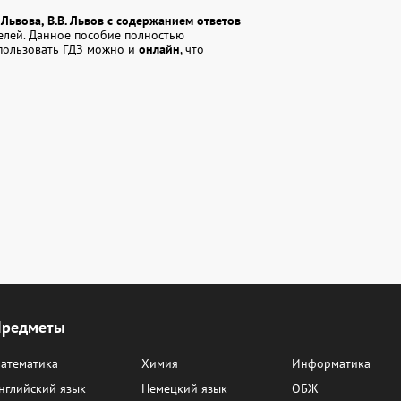
228
229
230
 Львова, В.В. Львов с содержанием ответов
238
239
240
елей. Данное пособие полностью
спользовать ГДЗ можно и
онлайн
, что
248
249
250
257
259
260
267
268
269
277
278
279
286
287
288
296
297
298
307
308
309
317
318
319
Предметы
328
329
330
атематика
Химия
Информатика
340
341
342
нглийский язык
Немецкий язык
ОБЖ
349
352
353