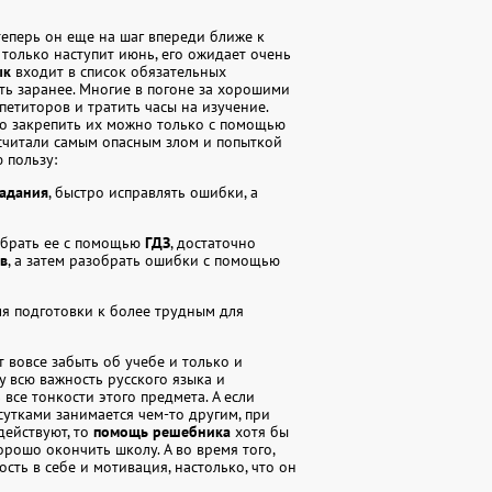
111
112
113
теперь он еще на шаг впереди ближе к
121
122
123
 только наступит июнь, его ожидает очень
ык
входит в список обязательных
130
131
133
ть заранее. Многие в погоне за хорошими
петиторов и тратить часы на изучение.
но закрепить их можно только с помощью
141
142
143
 считали самым опасным злом и попыткой
 пользу:
152
154
155
адания
, быстро исправлять ошибки, а
163
164
165
зобрать ее с помощью
ГДЗ
, достаточно
172
173
174
в
, а затем разобрать ошибки с помощью
181
182
183
я подготовки к более трудным для
191
192
193
 вовсе забыть об учебе и только и
201
202
203
у всю важность русского языка и
все тонкости этого предмета. А если
210
211
212
утками занимается чем-то другим, при
действуют, то
помощь решебника
хотя бы
орошо окончить школу. А во время того,
219
220
221
сть в себе и мотивация, настолько, что он