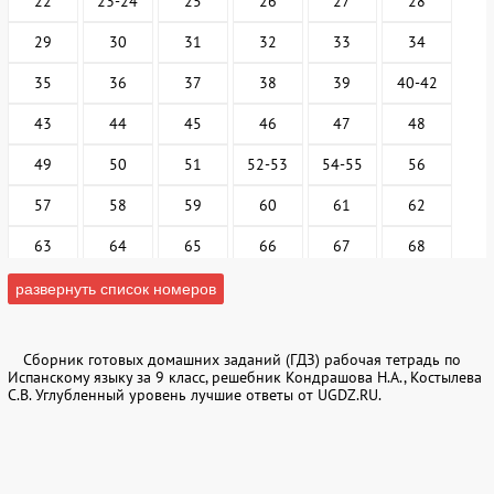
22
23-24
25
26
27
28
29
30
31
32
33
34
35
36
37
38
39
40-42
43
44
45
46
47
48
49
50
51
52-53
54-55
56
57
58
59
60
61
62
63
64
65
66
67
68
69
70
71
72
73
74
развернуть список номеров
75
76
77
78
79
80
Сборник готовых домашних заданий (ГДЗ) рабочая тетрадь по
81
82
83
84
85
86
Испанскому языку за 9 класс, решебник Кондрашова Н.А., Костылева
С.В. Углубленный уровень лучшие ответы от UGDZ.RU.
87
88
89
90
91
92
93
94
95
96
97
98-99
100
101
102
103
104
105