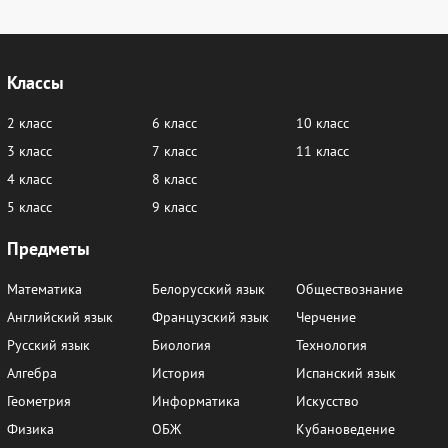
28
29
30
31
32
33
34
35
36
37
38
39
Классы
40
41
42
43
44
45
46
47
48
49
50
51
2 класс
6 класс
10 класс
3 класс
7 класс
11 класс
52
53
54
55
56
57
4 класс
8 класс
58
59
60
61-63
64-65
66
5 класс
9 класс
67
68
69-70
71
72-73
74
Предметы
75
76
77-78
79
80
81
Математика
Белорусский язык
Обществознание
82
83
84
85-86
87
88
Английский язык
Французский язык
Черчение
89
90-91
92-94
95
96
97
Русский язык
Биология
Технология
Алгебра
История
Испанский язык
98
99
100
101
102
103
Геометрия
Информатика
Искусство
104
105
106
107
108
109
Физика
ОБЖ
Кубановедение