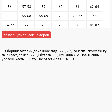
56
57-58
59
60
61
62-64
65
66-68
68-69
70
71-72
73
74-77
77
78
79
80
81-82
83
84
85-87
88
89
90-91
развернуть список номеров
92
93
94
95
96
104
Сборник готовых домашних заданий (ГДЗ) по Испанскому языку
105
106
116
117
118
119-120
за 9 класс, решебник Цыбулева Т.Э., Пушкина О.А. Повышенный
уровень часть 1, 2 лучшие ответы от UGDZ.RU.
Часть 2. Страницы учебника
4
5
6
7
8
9
10
11
12
13
14
15
16
17
18
19
20
21
22
23
24
25
26
27