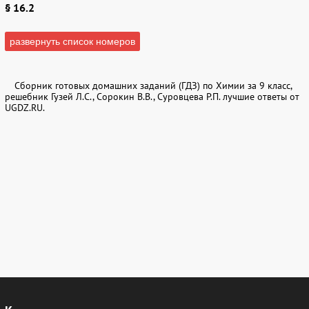
§ 16.2
1
2
3
4
5
6
развернуть список номеров
§ 16.3
Сборник готовых домашних заданий (ГДЗ) по Химии за 9 класс,
решебник Гузей Л.С., Сорокин В.В., Суровцева Р.П. лучшие ответы от
1
2
3
4
5
6
UGDZ.RU.
7
8
9
10
11
12
§ 16.4
1
2
3
4
5
6
7
8
9
10
11
12
§ 16.5
1
2
3
4
5
6
7
8
9
10
11