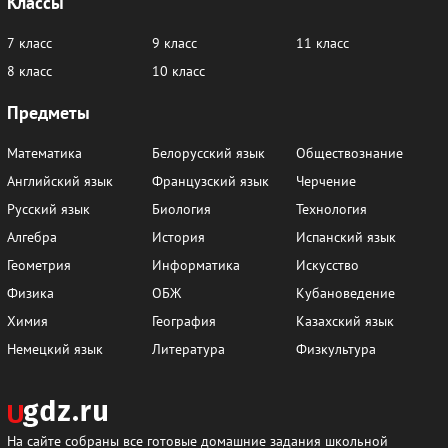
Классы
§ 16.6
7 класс
9 класс
11 класс
1
8 класс
10 класс
Предметы
Глава 17
Математика
Белорусский язык
Обществознание
§ 17.1
Английский язык
Французский язык
Черчение
1
2
3
4
5
6
Русский язык
Биология
Технология
7
8
9
10
11
12
Алгебра
История
Испанский язык
Геометрия
Информатика
Искусство
13
14
15
16
17
18
Физика
ОБЖ
Кубановедение
19
20
21
Химия
География
Казахский язык
Немецкий язык
Литература
Физкультура
§ 17.2
1
2
3
4
5
6
7
8
9
10
11
12
На сайте собраны все готовые домашние задания школьной