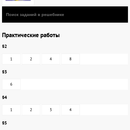
Практические работы
§2
1
2
4
8
§3
6
§4
1
2
3
4
§5