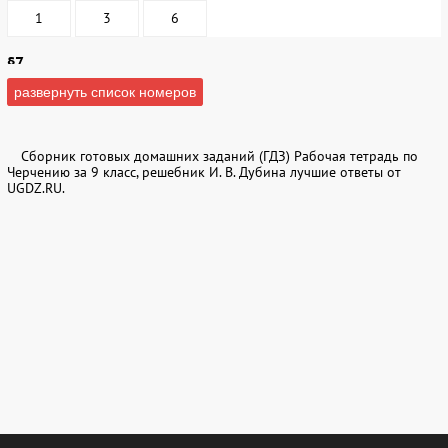
1
3
6
§7
развернуть список номеров
5
6
§8
Сборник готовых домашних заданий (ГДЗ) Рабочая тетрадь по
Черчению за 9 класс, решебник И. В. Дубина лучшие ответы от
UGDZ.RU.
1
Графические работы
1
2
3
5
6