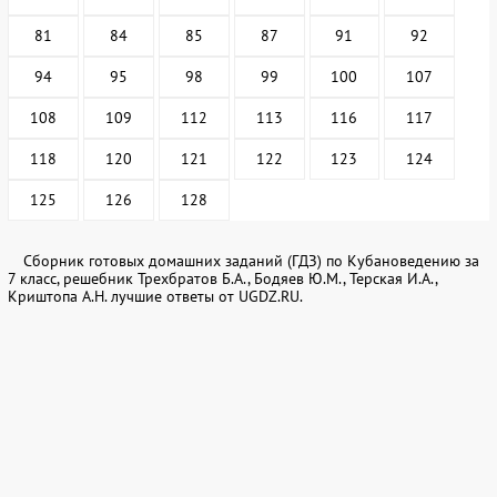
81
84
85
87
91
92
94
95
98
99
100
107
108
109
112
113
116
117
118
120
121
122
123
124
125
126
128
Сборник готовых домашних заданий (ГДЗ) по Кубановедению за
7 класс, решебник Трехбратов Б.А., Бодяев Ю.М., Терская И.А.,
Криштопа А.Н. лучшие ответы от UGDZ.RU.