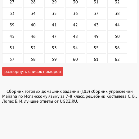
27
28
29
30
31
32
33
34
35
36
37
38
39
40
41
42
43
44
45
46
47
48
49
50
51
52
53
54
55
56
57
58
59
60
61
62
63
64
65
66
67
68
развернуть список номеров
69
70
71
72
73
74-75
Сборник готовых домашних заданий (ГДЗ) сборник упражнений
76
77
78
79
80
81
Mañana по Испанскому языку за 7‐8 класс, решебник Костылева С. В.,
Лопес Б. И. лучшие ответы от UGDZ.RU.
82
83
84
85
86
87
88
89
90
91
92
93
94
95
96
97
98
99