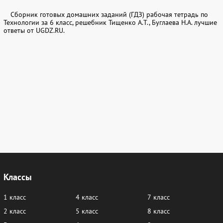
Сборник готовых домашних заданий (ГДЗ) рабочая тетрадь по
Технологии за 6 класс, решебник Тищенко А.Т., Буглаева Н.А. лучшие
ответы от UGDZ.RU.
Классы
1 класс
4 класс
7 класс
2 класс
5 класс
8 класс