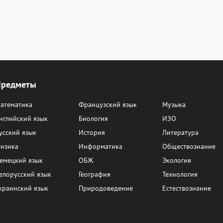
Предметы
атематика
Французский язык
Музыка
нглийский язык
Биология
ИЗО
усский язык
История
Литература
изика
Информатика
Обществознание
емецкий язык
ОБЖ
Экология
елорусский язык
География
Технология
краинский язык
Природоведение
Естествознание