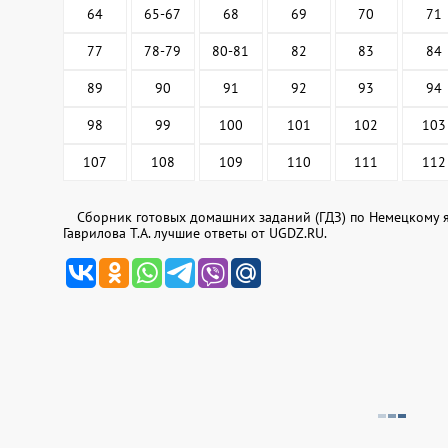
64
65-67
68
69
70
71
77
78-79
80-81
82
83
84
89
90
91
92
93
94
98
99
100
101
102
103
107
108
109
110
111
112
Сборник готовых домашних заданий (ГДЗ) по Немецкому яз
Гаврилова Т.А. лучшие ответы от UGDZ.RU.