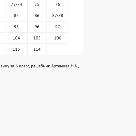
72-74
75
76
85
86
87-88
95
96
97
104
105
106
113
114
ыку за 6 класс, решебник Артемова Н.А.,