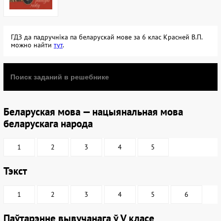
ГДЗ да падручніка па беларускай мове за 6 клас Красней В.П.
можно найти
тут
.
Беларуская мова — нацыянальная мова
беларускага народа
1
2
3
4
5
Тэкст
1
2
3
4
5
6
Паўтарэнне вывучанага ў V класе