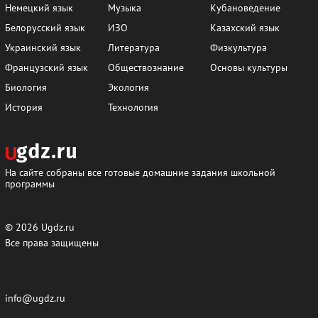
55
56
57
58
59
60
Немецкий язык
Музыка
Кубановедение
Белорусский язык
ИЗО
Казахский язык
61
62
63
64
65
66
Украинский язык
Литература
Физкультура
67
68
69
70
71
72
Французский язык
Обществознание
Основы культуры
73
74
75
76
77
78
Биология
Экология
История
Технология
79
80
81
82
83
84
85
86
87
88
89
90
91
92
93
94
95
96
На сайте собраны все готовые домашние задания школьной
программы
97
98
99
100
101
102
103
104
105
106
107
108
© 2026
Ugdz.ru
109
110
111
112
113
114
Все права защищены
115
116
117
118
119
120
121
122
123
124
125
126
info@ugdz.ru
127
128
129
130
131
132