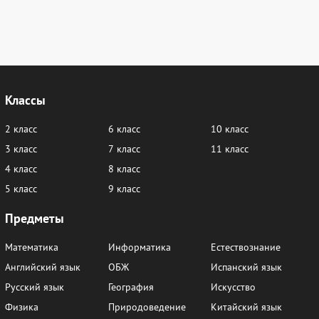
43
44
45
46
Марфалогiя i арфаграфiя
1
2
3
4
5
6
Классы
7
8
9
10
11
12
2 класс
6 класс
10 класс
13
14
15
16
17
18
3 класс
7 класс
11 класс
19
20
21
22
23
24
4 класс
8 класс
5 класс
9 класс
25
26
27
28
29
30
Предметы
31
32
33
34
35
36
37
38
39
40
41
42
Математика
Информатика
Естествознание
Английский язык
ОБЖ
Испанский язык
43
44
45
46
47
48
Русский язык
География
Искусство
49
50
51
52
53
54
Физика
Природоведение
Китайский язык