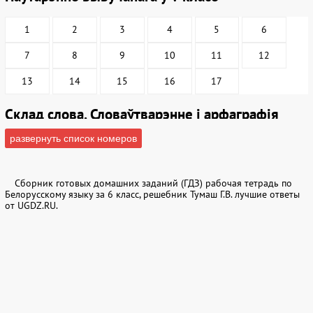
1
2
3
4
5
6
7
8
9
10
11
12
13
14
15
16
17
Склад слова. Словаўтварэнне i арфаграфiя
развернуть список номеров
1
2
3
4
5
6
7
8
9
10
11
12
Сборник готовых домашних заданий (ГДЗ) рабочая тетрадь по
Белорусскому языку за 6 класс, решебник Тумаш Г.В. лучшие ответы
13
14
15
16
17
18
от UGDZ.RU.
19
20
21
22
23
24
25
26
27
28
29
30
31
32
33
34
35
36
37
38
39
40
41
42