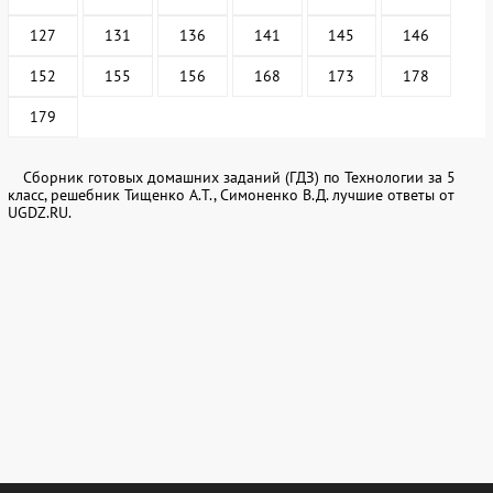
127
131
136
141
145
146
152
155
156
168
173
178
179
Сборник готовых домашних заданий (ГДЗ) по Технологии за 5
класс, решебник Тищенко А.Т., Симоненко В.Д. лучшие ответы от
UGDZ.RU.