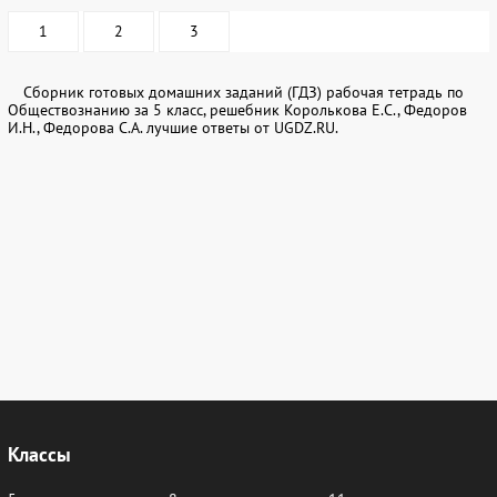
1
2
3
Сборник готовых домашних заданий (ГДЗ) рабочая тетрадь по
Обществознанию за 5 класс, решебник Королькова Е.С., Федоров
И.Н., Федорова С.А. лучшие ответы от UGDZ.RU.
Классы