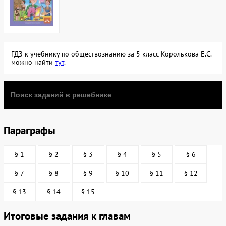
ГДЗ к учебнику по обществознанию за 5 класс Королькова Е.С.
можно найти
тут
.
Параграфы
§ 1
§ 2
§ 3
§ 4
§ 5
§ 6
§ 7
§ 8
§ 9
§ 10
§ 11
§ 12
§ 13
§ 14
§ 15
Итоговые задания к главам