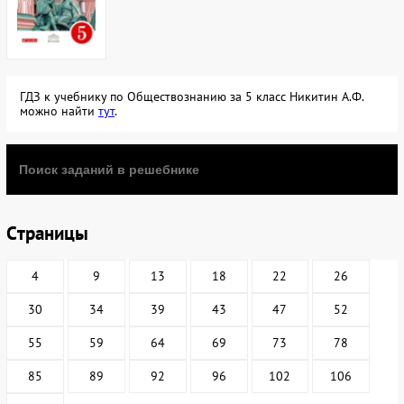
ГДЗ к учебнику по Обществознанию за 5 класс Никитин А.Ф.
можно найти
тут
.
Cтраницы
4
9
13
18
22
26
30
34
39
43
47
52
55
59
64
69
73
78
85
89
92
96
102
106