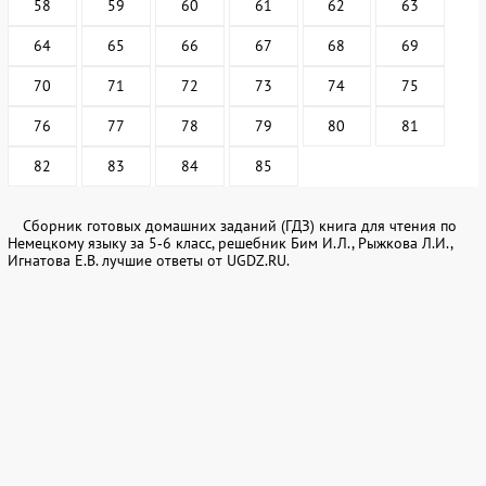
58
59
60
61
62
63
64
65
66
67
68
69
70
71
72
73
74
75
76
77
78
79
80
81
82
83
84
85
Сборник готовых домашних заданий (ГДЗ) книга для чтения по
Немецкому языку за 5‐6 класс, решебник Бим И.Л., Рыжкова Л.И.,
Игнатова Е.В. лучшие ответы от UGDZ.RU.