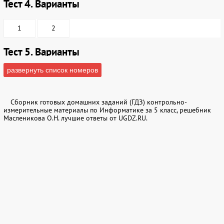
Тест 4. Варианты
1
2
Тест 5. Варианты
развернуть список номеров
1
2
Тест 6. Варианты
Сборник готовых домашних заданий (ГДЗ) контрольно-
измерительные материалы по Информатике за 5 класс, решебник
Масленикова О.Н. лучшие ответы от UGDZ.RU.
1
2
Тест 7. Варианты
1
2
Тест 8. Варианты
1
2