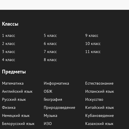
Тест 9. Варианты
Классы
1
2
1 класс
5 класс
9 класс
Тест 10. Варианты
2 класс
6 класс
10 класс
3 класс
7 класс
11 класс
1
2
4 класс
8 класс
Тест 11. Варианты
Предметы
1
2
Математика
Информатика
Естествознание
Английский язык
ОБЖ
Испанский язык
Тест 12. Варианты
Русский язык
География
Искусство
Физика
Природоведение
Китайский язык
1
2
Немецкий язык
Музыка
Кубановедение
Контрольные работы
Белорусский язык
ИЗО
Казахский язык