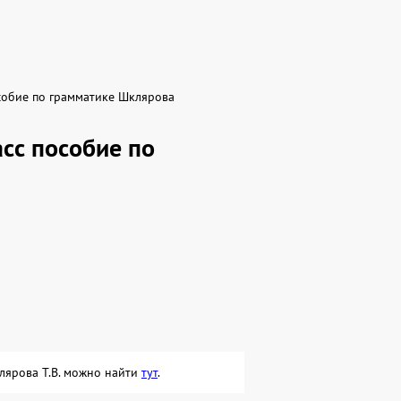
собие по грамматике Шклярова
асс пособие по
клярова Т.В. можно найти
тут
.